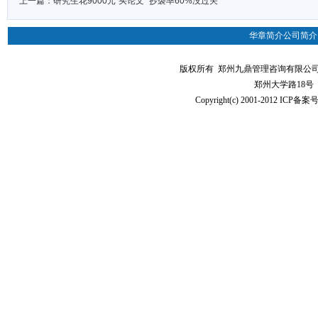
上一篇：
研究生花9000元“买论文” 抄袭率60%没过关
华章简介
公司简介
版权所有 郑州九鼎管理咨询有限公司（华章MBA
郑州大学路18号
Copyright(c) 2001-2012 ICP备