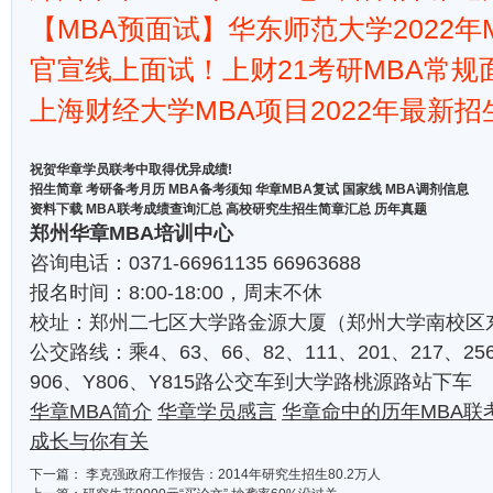
【MBA预面试】华东师范大学2022年
官宣线上面试！上财21考研MBA常规
上海财经大学MBA项目2022年最新
祝贺华章学员联考中取得优异成绩!
招生简章
考研备考月历
MBA备考须知
华章MBA复试
国家线
MBA调剂信息
资料下载
MBA联考成绩查询汇总
高校研究生招生简章汇总
历年真题
郑州华章MBA培训中心
咨询电话：0371-66961135 66963688
报名时间：8:00-18:00，周末不休
校址：郑州二七区大学路金源大厦（郑州大学南校区东
公交路线：乘4、63、66、82、111、201、217、256
906、Y806、Y815路公交车到大学路桃源路站下车
华章MBA简介
华章学员感言
华章命中的历年MBA联
成长与你有关
下一篇：
李克强政府工作报告：2014年研究生招生80.2万人