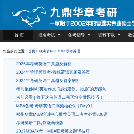
首 页
报名考试
备考指导
资料下载
教
您当前的位置：
首页
>
联考资料
>
MBA联考英语
2026年考研英语二真题及解析
2024年管理类联考-管综逻辑真题及答案
2024年考研英语二真题及答案解析
考前抱佛脚 |英语作文 “提出建议、措施”的万能句
考前必看 | 收下这份英语二完形填空做题技巧！
MBA备考|考研英语二高频核心词 | Day01.
郑州华章MBA培训中心推荐英语二考生必背800词
考研英语二|写作漫画模版
2017MBA联考：MBA联考英文翻译技巧